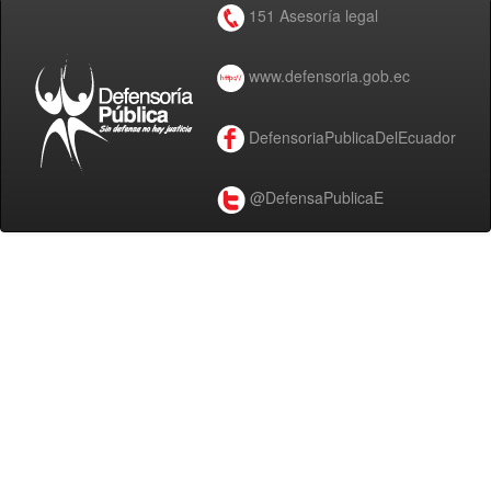
151 Asesoría legal
www.defensoria.gob.ec
DefensoriaPublicaDelEcuador
@DefensaPublicaE