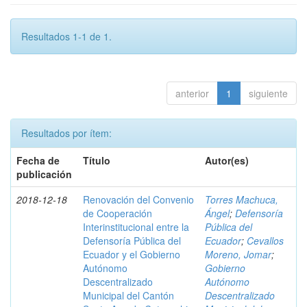
Resultados 1-1 de 1.
anterior
1
siguiente
Resultados por ítem:
Fecha de
Título
Autor(es)
publicación
2018-12-18
Renovación del Convenio
Torres Machuca,
de Cooperación
Ángel
;
Defensoría
Interinstitucional entre la
Pública del
Defensoría Pública del
Ecuador
;
Cevallos
Ecuador y el Gobierno
Moreno, Jomar
;
Autónomo
Gobierno
Descentralizado
Autónomo
Municipal del Cantón
Descentralizado