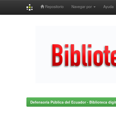
Repositorio
Navegar por
Ayuda
Skip
navigation
Defensoría Pública del Ecuador - Biblioteca digit