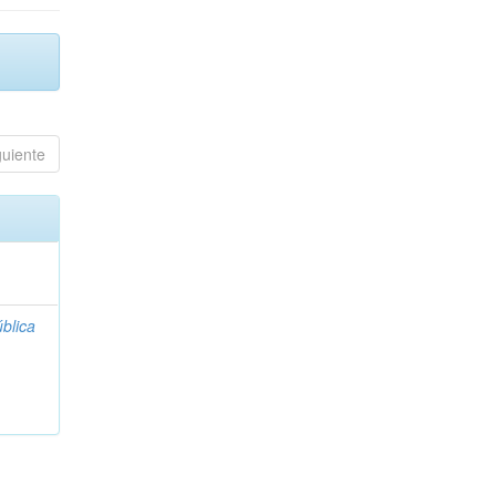
guiente
blica
;