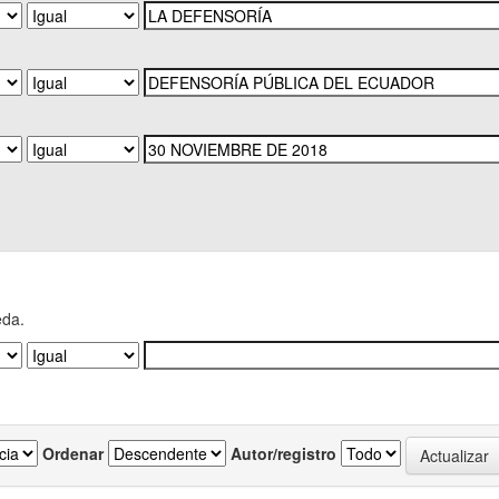
eda.
Ordenar
Autor/registro