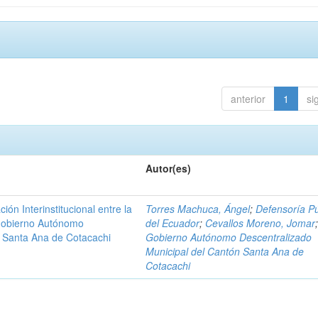
anterior
1
si
Autor(es)
n Interinstitucional entre la
Torres Machuca, Ángel
;
Defensoría Pú
 Gobierno Autónomo
del Ecuador
;
Cevallos Moreno, Jomar
n Santa Ana de Cotacachi
Gobierno Autónomo Descentralizado
Municipal del Cantón Santa Ana de
Cotacachi