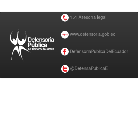
151 Asesoría legal
www.defensoria.gob.ec
DefensoriaPublicaDelEcuador
@DefensaPublicaE