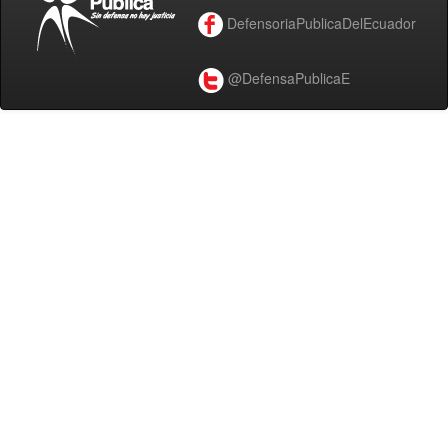
DefensoriaPublicaDelEcuador
@DefensaPublicaE