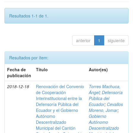
Resultados 1-1 de 1.
anterior
1
siguiente
Resultados por ítem:
Fecha de
Título
Autor(es)
publicación
2018-12-18
Renovación del Convenio
Torres Machuca,
de Cooperación
Ángel
;
Defensoría
Interinstitucional entre la
Pública del
Defensoría Pública del
Ecuador
;
Cevallos
Ecuador y el Gobierno
Moreno, Jomar
;
Autónomo
Gobierno
Descentralizado
Autónomo
Municipal del Cantón
Descentralizado