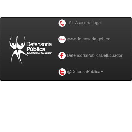
151 Asesoría legal
www.defensoria.gob.ec
DefensoriaPublicaDelEcuador
@DefensaPublicaE