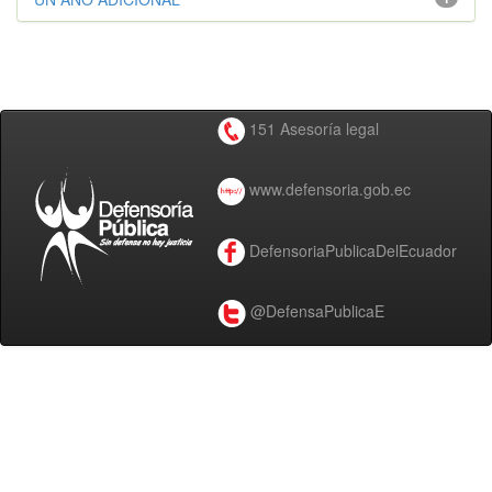
151 Asesoría legal
www.defensoria.gob.ec
DefensoriaPublicaDelEcuador
@DefensaPublicaE