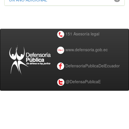
151 Asesoría legal
www.defensoria.gob.ec
DefensoriaPublicaDelEcuador
@DefensaPublicaE