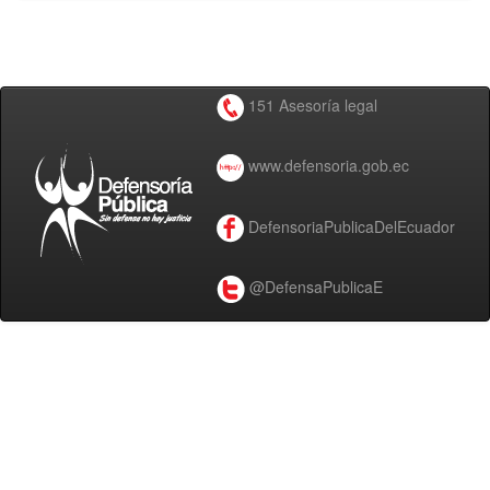
151 Asesoría legal
www.defensoria.gob.ec
DefensoriaPublicaDelEcuador
@DefensaPublicaE