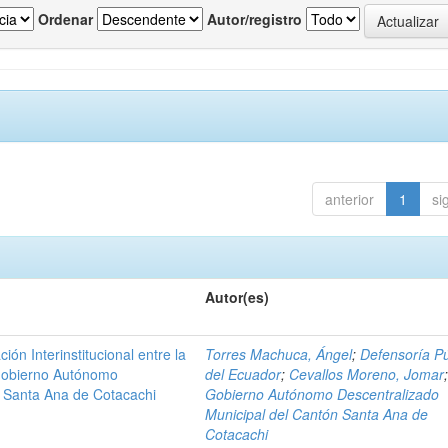
Ordenar
Autor/registro
anterior
1
si
Autor(es)
n Interinstitucional entre la
Torres Machuca, Ángel
;
Defensoría Pú
 Gobierno Autónomo
del Ecuador
;
Cevallos Moreno, Jomar
n Santa Ana de Cotacachi
Gobierno Autónomo Descentralizado
Municipal del Cantón Santa Ana de
Cotacachi