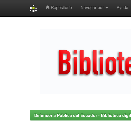
Repositorio
Navegar por
Ayuda
Skip
navigation
Defensoría Pública del Ecuador - Biblioteca digit