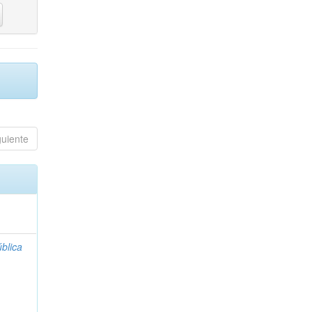
guiente
blica
;