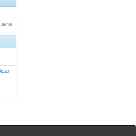
guiente
blica
;