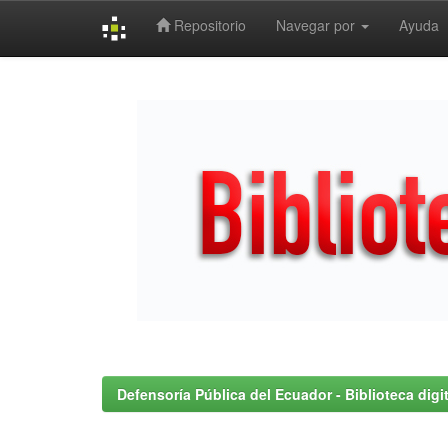
Repositorio
Navegar por
Ayuda
Skip
navigation
Defensoría Pública del Ecuador - Biblioteca digit