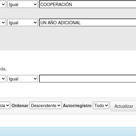
eda.
Ordenar
Autor/registro