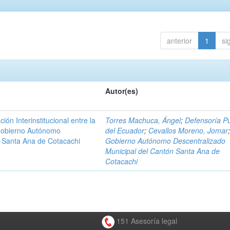
anterior
1
si
Autor(es)
n Interinstitucional entre la
Torres Machuca, Ángel
;
Defensoría Pú
 Gobierno Autónomo
del Ecuador
;
Cevallos Moreno, Jomar
n Santa Ana de Cotacachi
Gobierno Autónomo Descentralizado
Municipal del Cantón Santa Ana de
Cotacachi
151 Asesoría legal