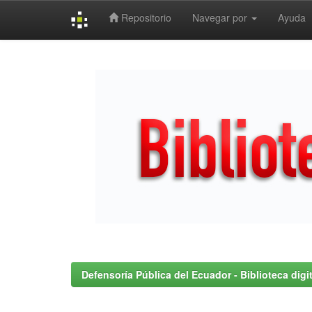
Repositorio
Navegar por
Ayuda
Skip
navigation
Defensoría Pública del Ecuador - Biblioteca digit