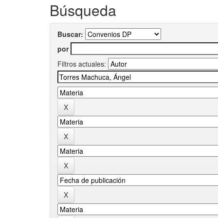
Búsqueda
Buscar:
por
Filtros actuales: