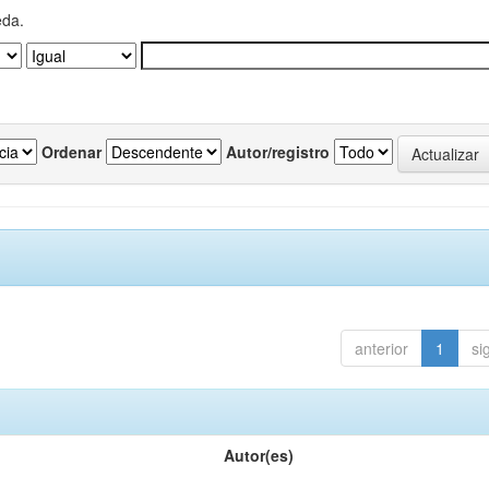
eda.
Ordenar
Autor/registro
anterior
1
si
Autor(es)