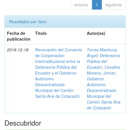
anterior
1
siguiente
Resultados por ítem:
Fecha de
Título
Autor(es)
publicación
2018-12-18
Renovación del Convenio
Torres Machuca,
de Cooperación
Ángel
;
Defensoría
Interinstitucional entre la
Pública del
Defensoría Pública del
Ecuador
;
Cevallos
Ecuador y el Gobierno
Moreno, Jomar
;
Autónomo
Gobierno
Descentralizado
Autónomo
Municipal del Cantón
Descentralizado
Santa Ana de Cotacachi
Municipal del
Cantón Santa Ana
de Cotacachi
Descubridor