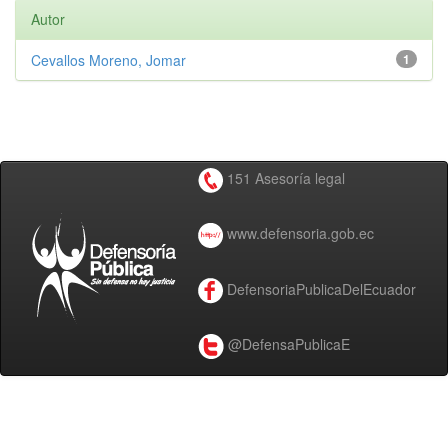
Autor
Cevallos Moreno, Jomar
1
151 Asesoría legal
www.defensoria.gob.ec
DefensoriaPublicaDelEcuador
@DefensaPublicaE