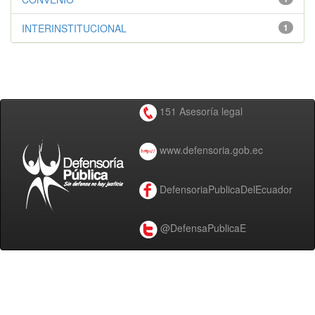
INTERINSTITUCIONAL
1
151 Asesoría legal
www.defensoria.gob.ec
DefensoriaPublicaDelEcuador
@DefensaPublicaE