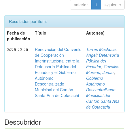
anterior
1
siguiente
Resultados por ítem:
Fecha de
Título
Autor(es)
publicación
2018-12-18
Renovación del Convenio
Torres Machuca,
de Cooperación
Ángel
;
Defensoría
Interinstitucional entre la
Pública del
Defensoría Pública del
Ecuador
;
Cevallos
Ecuador y el Gobierno
Moreno, Jomar
;
Autónomo
Gobierno
Descentralizado
Autónomo
Municipal del Cantón
Descentralizado
Santa Ana de Cotacachi
Municipal del
Cantón Santa Ana
de Cotacachi
Descubridor