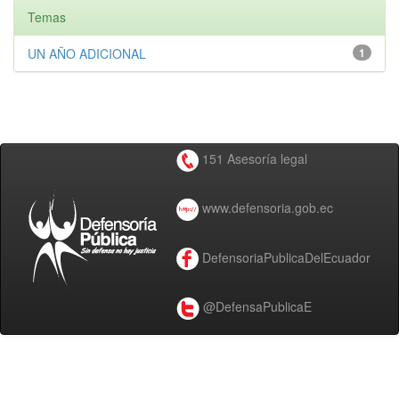
Temas
UN AÑO ADICIONAL
1
151 Asesoría legal
www.defensoria.gob.ec
DefensoriaPublicaDelEcuador
@DefensaPublicaE