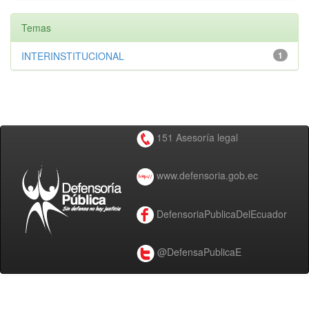
Temas
INTERINSTITUCIONAL
1
151 Asesoría legal
www.defensoria.gob.ec
DefensoriaPublicaDelEcuador
@DefensaPublicaE