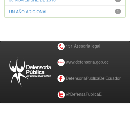
UN AÑO ADICIONAL
1
151 Asesoría legal
www.defensoria.gob.ec
DefensoriaPublicaDelEcuador
@DefensaPublicaE