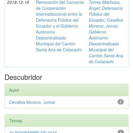
2018-12-18
Renovación del Convenio
Torres Machuca,
de Cooperación
Ángel
;
Defensoría
Interinstitucional entre la
Pública del
Defensoría Pública del
Ecuador
;
Cevallos
Ecuador y el Gobierno
Moreno, Jomar
;
Autónomo
Gobierno
Descentralizado
Autónomo
Municipal del Cantón
Descentralizado
Santa Ana de Cotacachi
Municipal del
Cantón Santa Ana
de Cotacachi
Descubridor
Autor
Cevallos Moreno, Jomar
1
Temas
30 NOVIEMBRE DE 2018
1