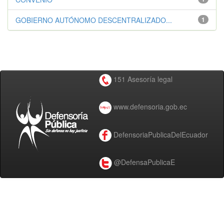
GOBIERNO AUTÓNOMO DESCENTRALIZADO...
1
151 Asesoría legal
www.defensoria.gob.ec
DefensoriaPublicaDelEcuador
@DefensaPublicaE