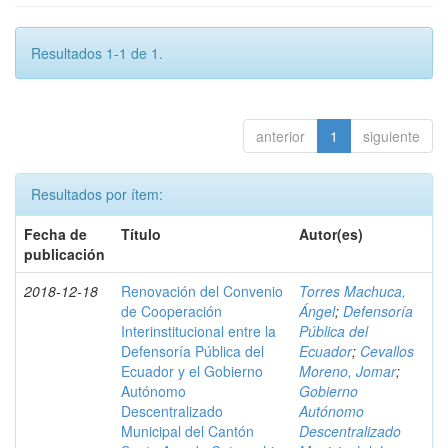
Resultados 1-1 de 1.
anterior
1
siguiente
Resultados por ítem:
Fecha de
Título
Autor(es)
publicación
2018-12-18
Renovación del Convenio
Torres Machuca,
de Cooperación
Ángel
;
Defensoría
Interinstitucional entre la
Pública del
Defensoría Pública del
Ecuador
;
Cevallos
Ecuador y el Gobierno
Moreno, Jomar
;
Autónomo
Gobierno
Descentralizado
Autónomo
Municipal del Cantón
Descentralizado