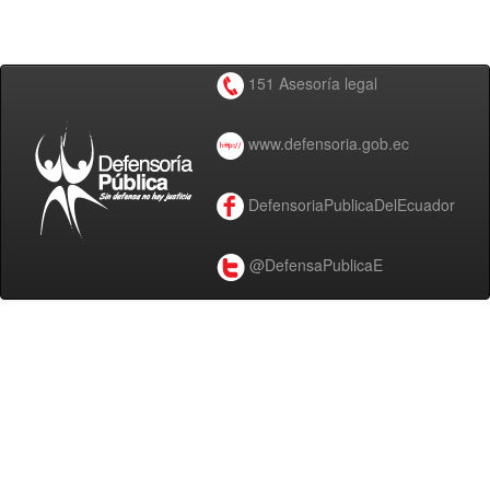
151 Asesoría legal
www.defensoria.gob.ec
DefensoriaPublicaDelEcuador
@DefensaPublicaE