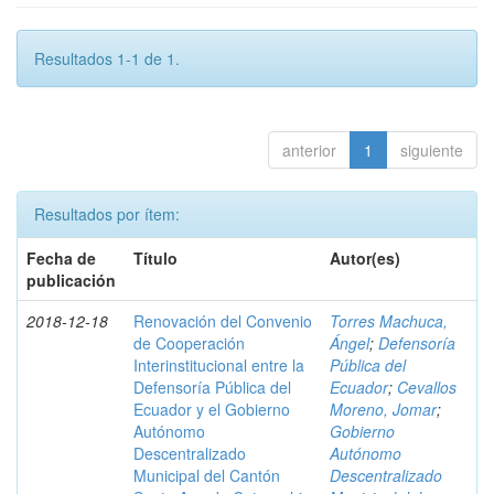
Resultados 1-1 de 1.
anterior
1
siguiente
Resultados por ítem:
Fecha de
Título
Autor(es)
publicación
2018-12-18
Renovación del Convenio
Torres Machuca,
de Cooperación
Ángel
;
Defensoría
Interinstitucional entre la
Pública del
Defensoría Pública del
Ecuador
;
Cevallos
Ecuador y el Gobierno
Moreno, Jomar
;
Autónomo
Gobierno
Descentralizado
Autónomo
Municipal del Cantón
Descentralizado