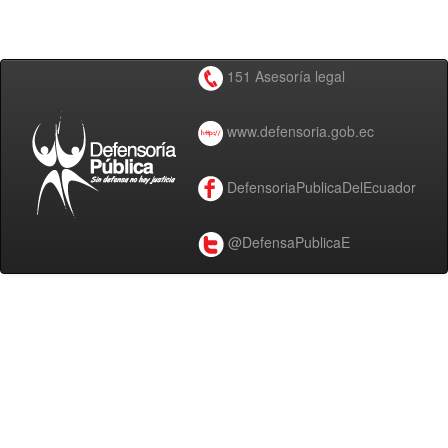
151 Asesoría legal
www.defensoria.gob.ec
DefensoriaPublicaDelEcuador
@DefensaPublicaE