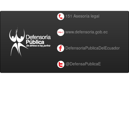
151 Asesoría legal
www.defensoria.gob.ec
DefensoriaPublicaDelEcuador
@DefensaPublicaE