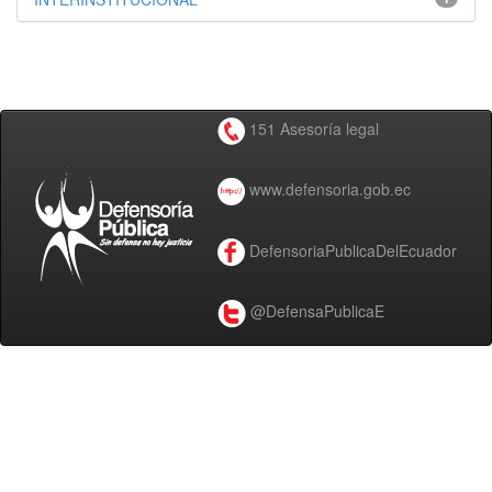
151 Asesoría legal
www.defensoria.gob.ec
DefensoriaPublicaDelEcuador
@DefensaPublicaE