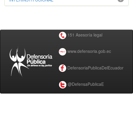
151 Asesoría legal
www.defensoria.gob.ec
DefensoriaPublicaDelEcuador
@DefensaPublicaE