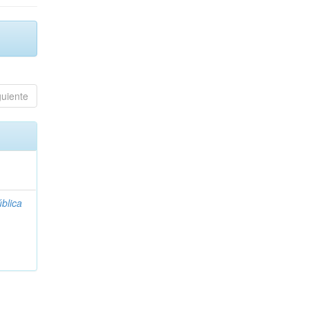
guiente
blica
;