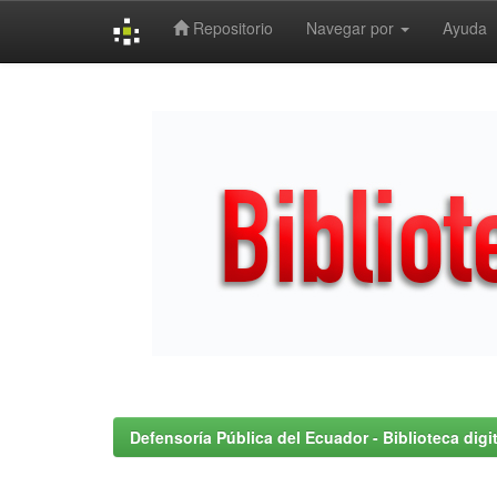
Repositorio
Navegar por
Ayuda
Skip
navigation
Defensoría Pública del Ecuador - Biblioteca digit