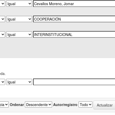
eda.
Ordenar
Autor/registro