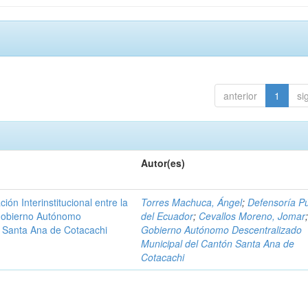
anterior
1
si
Autor(es)
n Interinstitucional entre la
Torres Machuca, Ángel
;
Defensoría Pú
 Gobierno Autónomo
del Ecuador
;
Cevallos Moreno, Jomar
n Santa Ana de Cotacachi
Gobierno Autónomo Descentralizado
Municipal del Cantón Santa Ana de
Cotacachi