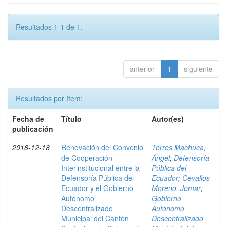
Resultados 1-1 de 1.
anterior
1
siguiente
Resultados por ítem:
Fecha de
Título
Autor(es)
publicación
2018-12-18
Renovación del Convenio
Torres Machuca,
de Cooperación
Ángel
;
Defensoría
Interinstitucional entre la
Pública del
Defensoría Pública del
Ecuador
;
Cevallos
Ecuador y el Gobierno
Moreno, Jomar
;
Autónomo
Gobierno
Descentralizado
Autónomo
Municipal del Cantón
Descentralizado