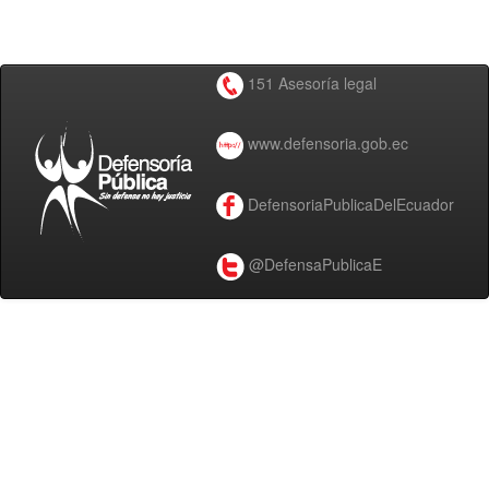
151 Asesoría legal
www.defensoria.gob.ec
DefensoriaPublicaDelEcuador
@DefensaPublicaE