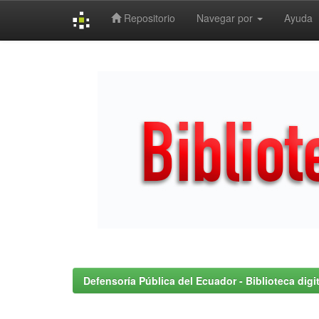
Repositorio
Navegar por
Ayuda
Skip
navigation
Defensoría Pública del Ecuador - Biblioteca digit