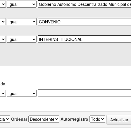
eda.
Ordenar
Autor/registro