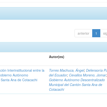
anterior
1
si
Autor(es)
n Interinstitucional entre la
Torres Machuca, Ángel
;
Defensoría Pú
 Gobierno Autónomo
del Ecuador
;
Cevallos Moreno, Jomar
n Santa Ana de Cotacachi
Gobierno Autónomo Descentralizado
Municipal del Cantón Santa Ana de
Cotacachi