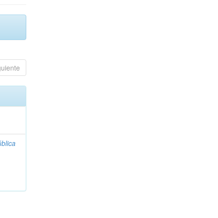
guiente
blica
;