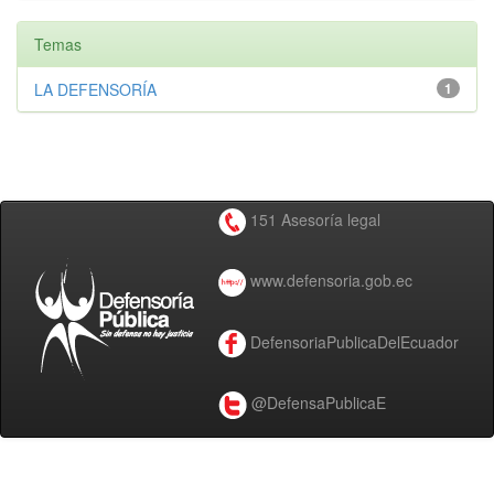
Temas
LA DEFENSORÍA
1
151 Asesoría legal
www.defensoria.gob.ec
DefensoriaPublicaDelEcuador
@DefensaPublicaE