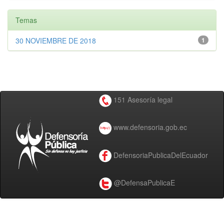
Temas
30 NOVIEMBRE DE 2018
1
151 Asesoría legal
www.defensoria.gob.ec
DefensoriaPublicaDelEcuador
@DefensaPublicaE