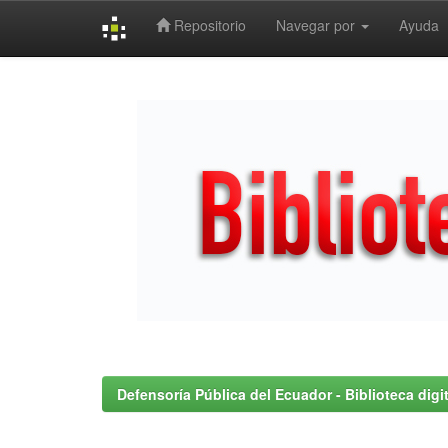
Repositorio
Navegar por
Ayuda
Skip
navigation
Defensoría Pública del Ecuador - Biblioteca digit