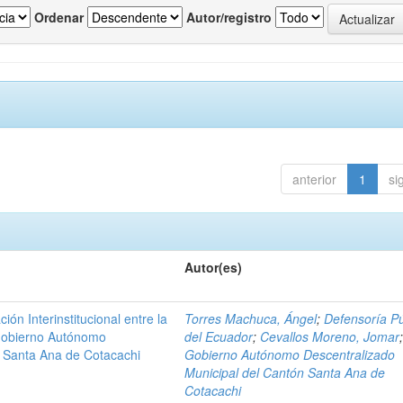
Ordenar
Autor/registro
anterior
1
si
Autor(es)
n Interinstitucional entre la
Torres Machuca, Ángel
;
Defensoría Pú
 Gobierno Autónomo
del Ecuador
;
Cevallos Moreno, Jomar
n Santa Ana de Cotacachi
Gobierno Autónomo Descentralizado
Municipal del Cantón Santa Ana de
Cotacachi