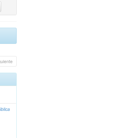
guiente
blica
;