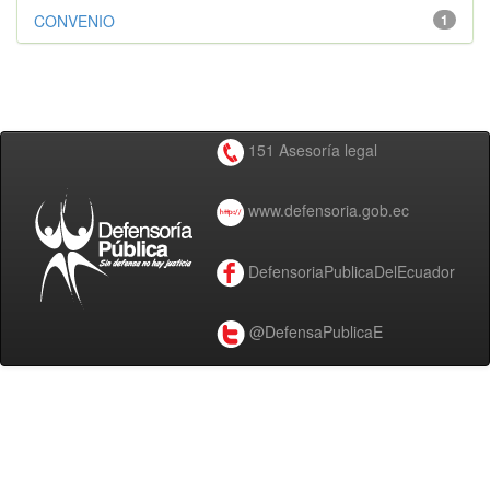
CONVENIO
1
151 Asesoría legal
www.defensoria.gob.ec
DefensoriaPublicaDelEcuador
@DefensaPublicaE