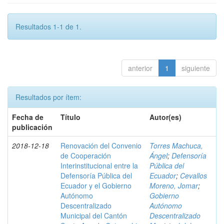
Resultados 1-1 de 1.
anterior
1
siguiente
Resultados por ítem:
Fecha de
Título
Autor(es)
publicación
2018-12-18
Renovación del Convenio
Torres Machuca,
de Cooperación
Ángel
;
Defensoría
Interinstitucional entre la
Pública del
Defensoría Pública del
Ecuador
;
Cevallos
Ecuador y el Gobierno
Moreno, Jomar
;
Autónomo
Gobierno
Descentralizado
Autónomo
Municipal del Cantón
Descentralizado