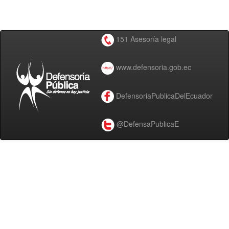
151 Asesoría legal
www.defensoria.gob.ec
DefensoriaPublicaDelEcuador
@DefensaPublicaE