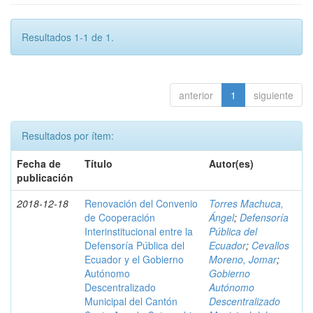
Resultados 1-1 de 1.
anterior
1
siguiente
Resultados por ítem:
Fecha de
Título
Autor(es)
publicación
2018-12-18
Renovación del Convenio
Torres Machuca,
de Cooperación
Ángel
;
Defensoría
Interinstitucional entre la
Pública del
Defensoría Pública del
Ecuador
;
Cevallos
Ecuador y el Gobierno
Moreno, Jomar
;
Autónomo
Gobierno
Descentralizado
Autónomo
Municipal del Cantón
Descentralizado