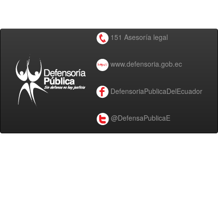
151 Asesoría legal
www.defensoria.gob.ec
DefensoriaPublicaDelEcuador
@DefensaPublicaE