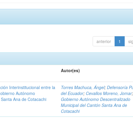
anterior
1
si
Autor(es)
n Interinstitucional entre la
Torres Machuca, Ángel
;
Defensoría Pú
 Gobierno Autónomo
del Ecuador
;
Cevallos Moreno, Jomar
n Santa Ana de Cotacachi
Gobierno Autónomo Descentralizado
Municipal del Cantón Santa Ana de
Cotacachi