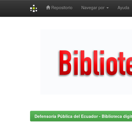
Repositorio
Navegar por
Ayuda
Skip
navigation
Defensoría Pública del Ecuador - Biblioteca digit