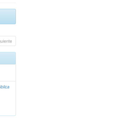
guiente
blica
;