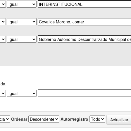
eda.
Ordenar
Autor/registro