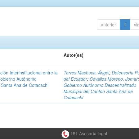
anterior
1
si
Autor(es)
n Interinstitucional entre la
Torres Machuca, Ángel
;
Defensoría Pú
 Gobierno Autónomo
del Ecuador
;
Cevallos Moreno, Jomar
n Santa Ana de Cotacachi
Gobierno Autónomo Descentralizado
Municipal del Cantón Santa Ana de
Cotacachi
151 Asesoría legal