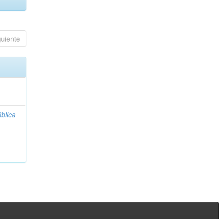
guiente
blica
;