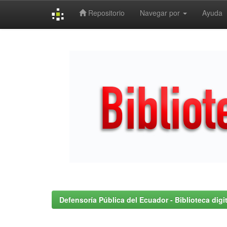
Repositorio
Navegar por
Ayuda
Skip
navigation
Defensoría Pública del Ecuador - Biblioteca digit