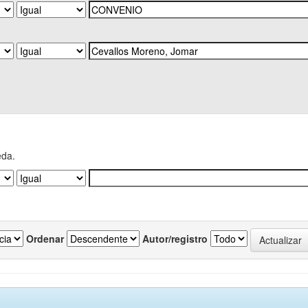
eda.
Ordenar
Autor/registro