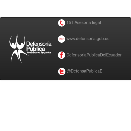
151 Asesoría legal
www.defensoria.gob.ec
DefensoriaPublicaDelEcuador
@DefensaPublicaE