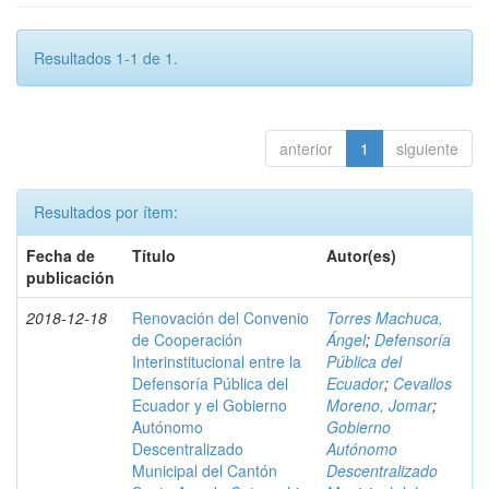
Resultados 1-1 de 1.
anterior
1
siguiente
Resultados por ítem:
Fecha de
Título
Autor(es)
publicación
2018-12-18
Renovación del Convenio
Torres Machuca,
de Cooperación
Ángel
;
Defensoría
Interinstitucional entre la
Pública del
Defensoría Pública del
Ecuador
;
Cevallos
Ecuador y el Gobierno
Moreno, Jomar
;
Autónomo
Gobierno
Descentralizado
Autónomo
Municipal del Cantón
Descentralizado