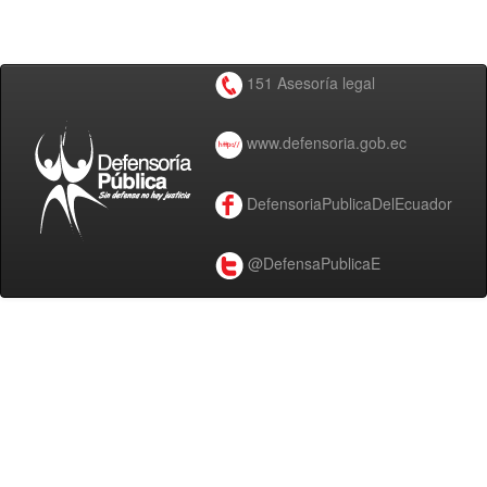
151 Asesoría legal
www.defensoria.gob.ec
DefensoriaPublicaDelEcuador
@DefensaPublicaE