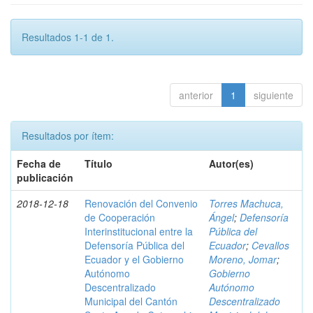
Resultados 1-1 de 1.
anterior
1
siguiente
Resultados por ítem:
Fecha de
Título
Autor(es)
publicación
2018-12-18
Renovación del Convenio
Torres Machuca,
de Cooperación
Ángel
;
Defensoría
Interinstitucional entre la
Pública del
Defensoría Pública del
Ecuador
;
Cevallos
Ecuador y el Gobierno
Moreno, Jomar
;
Autónomo
Gobierno
Descentralizado
Autónomo
Municipal del Cantón
Descentralizado