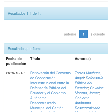
Resultados 1-1 de 1.
anterior
1
siguiente
Resultados por ítem:
Fecha de
Título
Autor(es)
publicación
2018-12-18
Renovación del Convenio
Torres Machuca,
de Cooperación
Ángel
;
Defensoría
Interinstitucional entre la
Pública del
Defensoría Pública del
Ecuador
;
Cevallos
Ecuador y el Gobierno
Moreno, Jomar
;
Autónomo
Gobierno
Descentralizado
Autónomo
Municipal del Cantón
Descentralizado