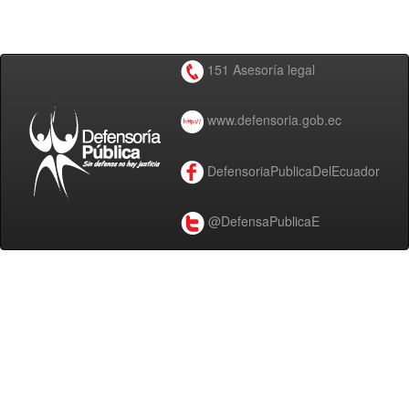
151 Asesoría legal
www.defensoria.gob.ec
DefensoriaPublicaDelEcuador
@DefensaPublicaE