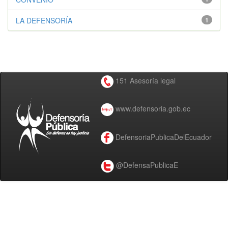
LA DEFENSORÍA
1
151 Asesoría legal
www.defensoria.gob.ec
DefensoriaPublicaDelEcuador
@DefensaPublicaE