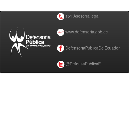
151 Asesoría legal
www.defensoria.gob.ec
DefensoriaPublicaDelEcuador
@DefensaPublicaE