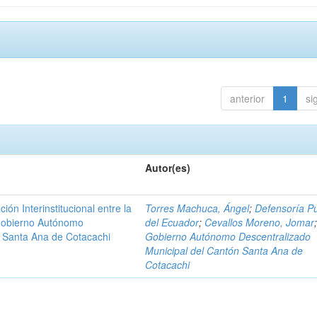
anterior
1
si
Autor(es)
n Interinstitucional entre la
Torres Machuca, Ángel
;
Defensoría Pú
 Gobierno Autónomo
del Ecuador
;
Cevallos Moreno, Jomar
n Santa Ana de Cotacachi
Gobierno Autónomo Descentralizado
Municipal del Cantón Santa Ana de
Cotacachi