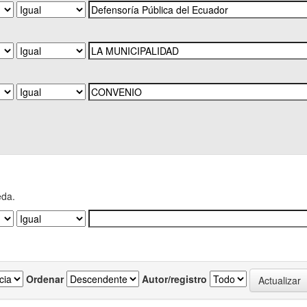
eda.
Ordenar
Autor/registro