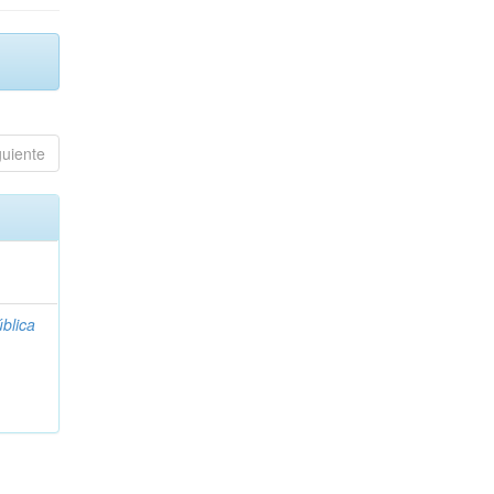
guiente
blica
;