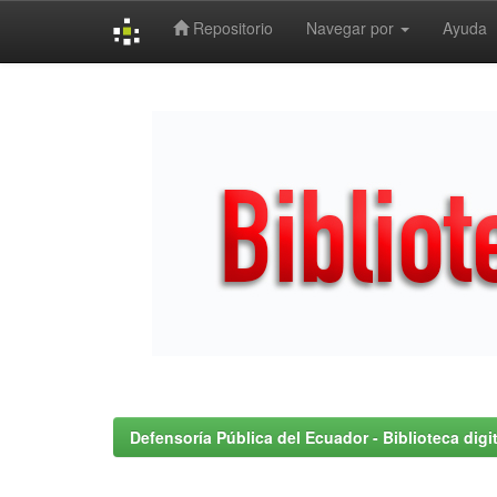
Repositorio
Navegar por
Ayuda
Skip
navigation
Defensoría Pública del Ecuador - Biblioteca digit