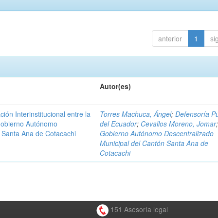
anterior
1
si
Autor(es)
n Interinstitucional entre la
Torres Machuca, Ángel
;
Defensoría Pú
 Gobierno Autónomo
del Ecuador
;
Cevallos Moreno, Jomar
n Santa Ana de Cotacachi
Gobierno Autónomo Descentralizado
Municipal del Cantón Santa Ana de
Cotacachi
151 Asesoría legal