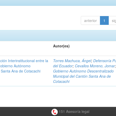
anterior
1
si
Autor(es)
n Interinstitucional entre la
Torres Machuca, Ángel
;
Defensoría Pú
 Gobierno Autónomo
del Ecuador
;
Cevallos Moreno, Jomar
n Santa Ana de Cotacachi
Gobierno Autónomo Descentralizado
Municipal del Cantón Santa Ana de
Cotacachi
151 Asesoría legal