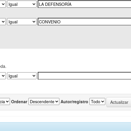
eda.
Ordenar
Autor/registro