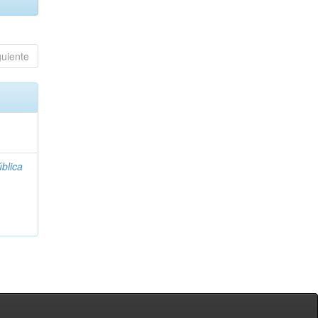
guiente
blica
;