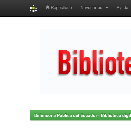
Repositorio
Navegar por
Ayuda
Skip
navigation
Defensoría Pública del Ecuador - Biblioteca digit