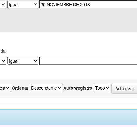
eda.
Ordenar
Autor/registro