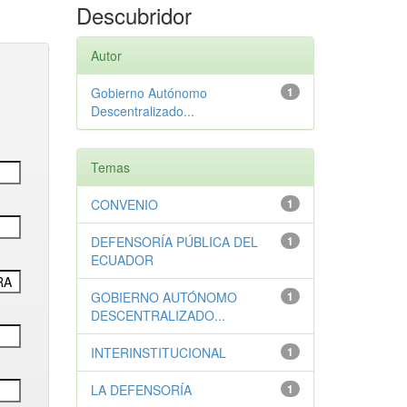
Descubridor
Autor
Gobierno Autónomo
1
Descentralizado...
Temas
CONVENIO
1
DEFENSORÍA PÚBLICA DEL
1
ECUADOR
GOBIERNO AUTÓNOMO
1
DESCENTRALIZADO...
INTERINSTITUCIONAL
1
LA DEFENSORÍA
1