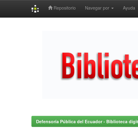
Repositorio
Navegar por
Ayuda
Skip
navigation
Defensoría Pública del Ecuador - Biblioteca digit