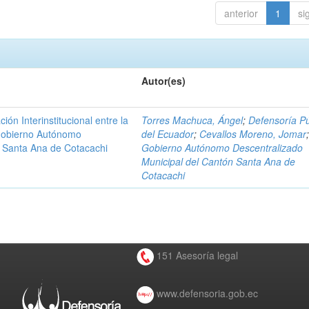
anterior
1
si
Autor(es)
n Interinstitucional entre la
Torres Machuca, Ángel
;
Defensoría Pú
 Gobierno Autónomo
del Ecuador
;
Cevallos Moreno, Jomar
n Santa Ana de Cotacachi
Gobierno Autónomo Descentralizado
Municipal del Cantón Santa Ana de
Cotacachi
151 Asesoría legal
www.defensoria.gob.ec