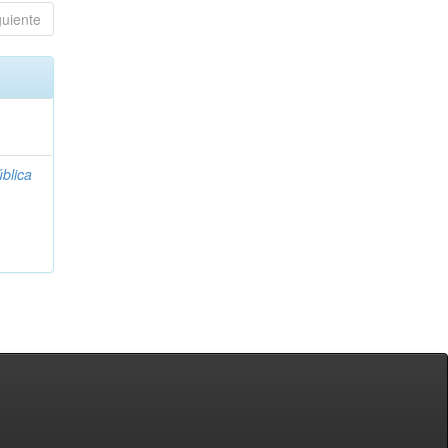
guiente
blica
;