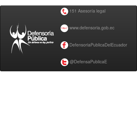
151 Asesoría legal
www.defensoria.gob.ec
DefensoriaPublicaDelEcuador
@DefensaPublicaE