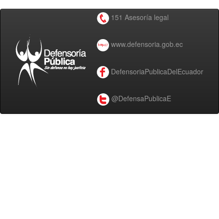
151 Asesoría legal
www.defensoria.gob.ec
DefensoriaPublicaDelEcuador
@DefensaPublicaE