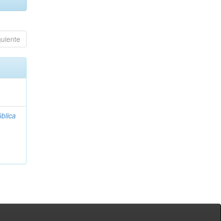
guiente
blica
;