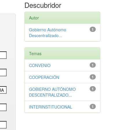
Descubridor
Autor
Gobierno Autónomo
1
Descentralizado...
Temas
CONVENIO
1
COOPERACIÓN
1
GOBIERNO AUTÓNOMO
1
DESCENTRALIZADO...
INTERINSTITUCIONAL
1