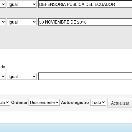
eda.
Ordenar
Autor/registro