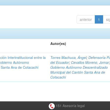
anterior
1
si
Autor(es)
n Interinstitucional entre la
Torres Machuca, Ángel
;
Defensoría Pú
 Gobierno Autónomo
del Ecuador
;
Cevallos Moreno, Jomar
n Santa Ana de Cotacachi
Gobierno Autónomo Descentralizado
Municipal del Cantón Santa Ana de
Cotacachi
151 Asesoría legal