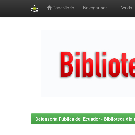
Repositorio
Navegar por
Ayuda
Skip
navigation
Defensoría Pública del Ecuador - Biblioteca digit