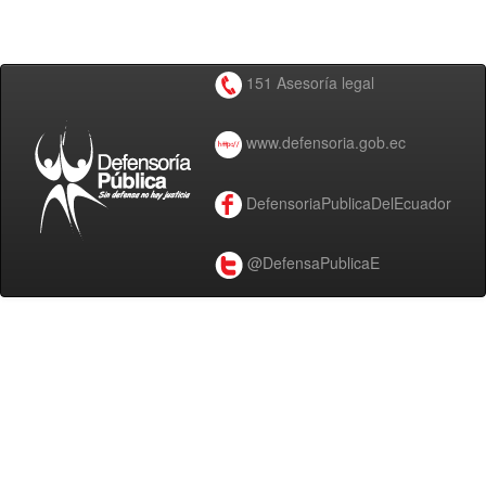
151 Asesoría legal
www.defensoria.gob.ec
DefensoriaPublicaDelEcuador
@DefensaPublicaE