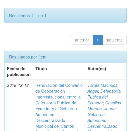
Resultados 1-1 de 1.
anterior
1
siguiente
Resultados por ítem:
Fecha de
Título
Autor(es)
publicación
2018-12-18
Renovación del Convenio
Torres Machuca,
de Cooperación
Ángel
;
Defensoría
Interinstitucional entre la
Pública del
Defensoría Pública del
Ecuador
;
Cevallos
Ecuador y el Gobierno
Moreno, Jomar
;
Autónomo
Gobierno
Descentralizado
Autónomo
Municipal del Cantón
Descentralizado