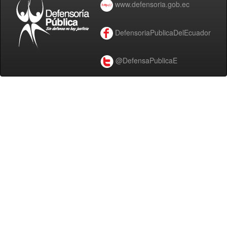
www.defensoria.gob.ec
DefensoriaPublicaDelEcuador
@DefensaPublicaE