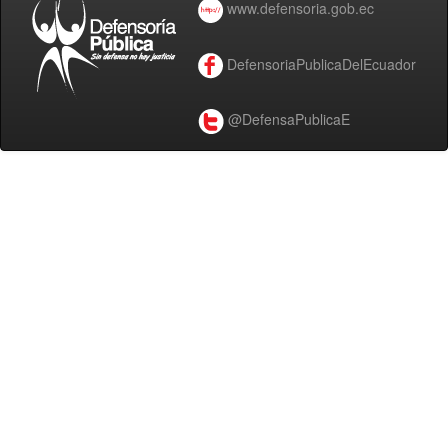
www.defensoria.gob.ec
DefensoriaPublicaDelEcuador
@DefensaPublicaE