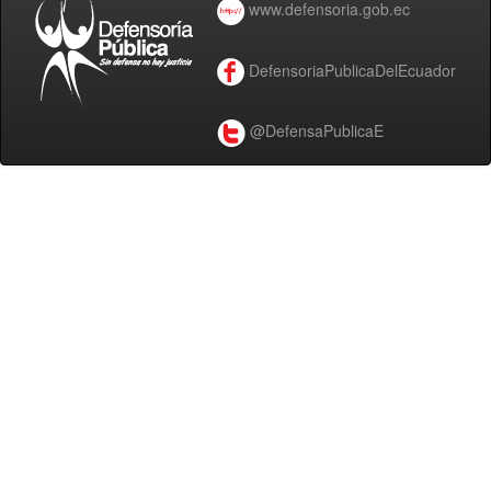
www.defensoria.gob.ec
DefensoriaPublicaDelEcuador
@DefensaPublicaE