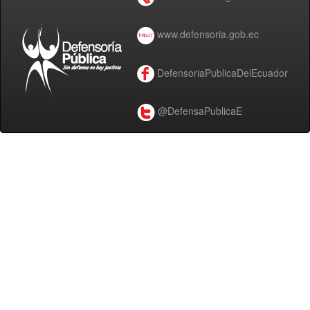
www.defensoria.gob.ec
DefensoriaPublicaDelEcuador
@DefensaPublicaE